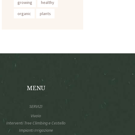
growing
healthy
organic
plants
MENU
SERVIZI
Vivaio
Interventi Tree Climbing e Cestello
Impianti Irrigazione