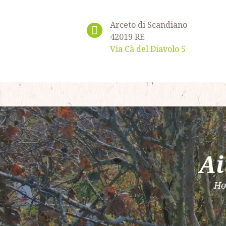
Arceto di Scandiano
42019 RE
Via Cà del Diavolo 5
Ai
H