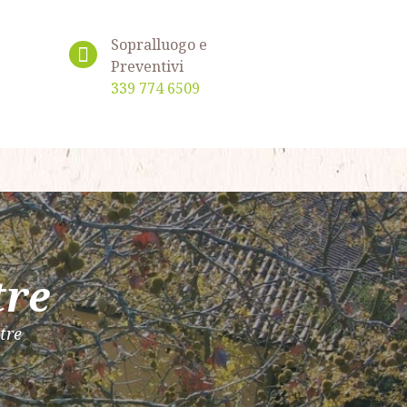
Sopralluogo e
Preventivi
339 774 6509
tre
tre